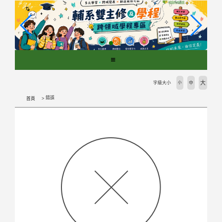
跳
到
主
要
內
容
區
塊
大
字級大小
小
中
錯誤
首頁