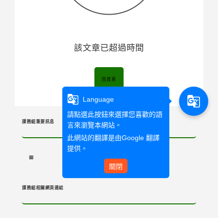
該文章已超過時間
回首頁
g_translate
g_translate
Language
請點選此按鈕來選擇您喜歡的語
課務組重要訊息
言來瀏覽本網站。
此網站的翻譯是由
Google 翻譯
提供。
關閉
課務組相關網頁連結