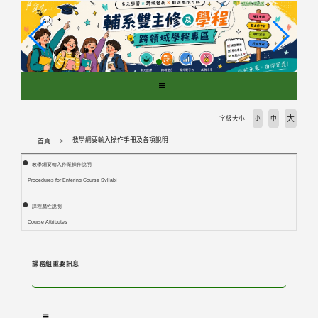
跳
到
主
要
內
容
區
塊
大
字級大小
小
中
教學綱要輸入操作手冊及各項說明
首頁
●
教學綱要輸入作業操作說明
Procedures for Entering Course Syllabi
●
課程屬性說明
Course Attributes
課務組重要訊息