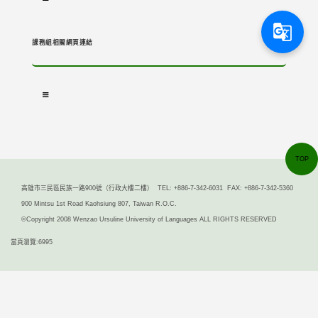
g_translate
課務組相關網頁連結
TOP
高雄市三民區民族一路900號（行政大樓二樓） TEL: +886-7-342-6031 FAX: +886-7-342-5360
900 Mintsu 1st Road Kaohsiung 807, Taiwan R.O.C.
©Copyright 2008 Wenzao Ursuline University of Languages ALL RIGHTS RESERVED
當頁瀏覽:6995