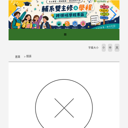
跳
到
主
要
內
容
區
塊
大
字級大小
小
中
錯誤
首頁