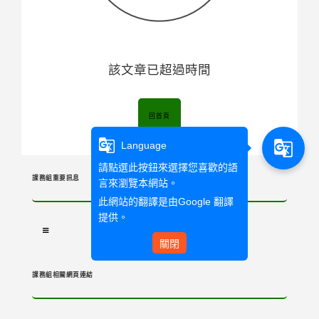
該文章已超過時間
回首頁
g_translate
g_translate
Language
請點選此按鈕來選擇您喜歡的語
課務組重要訊息
言來瀏覽本網站。
此網站的翻譯是由
Google 翻譯
提供。
關閉
課務組相關網頁連結