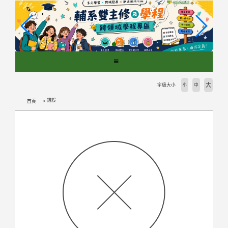
跳
到
主
要
內
容
區
塊
大
字級大小
小
中
錯誤
首頁