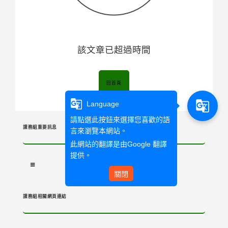
該文章已超過時間
回首頁
g_translate
g_translate
Language
請點選此按鈕來選擇您喜歡的語
課務組重要訊息
言來瀏覽本網站。
此網站的翻譯是由
Google 翻譯
提供。
關閉
課務組相關網頁連結