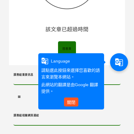
該文章已超過時間
回首頁
g_translate
g_translate
Language
請點選此按鈕來選擇您喜歡的語
課務組重要訊息
言來瀏覽本網站。
此網站的翻譯是由
Google 翻譯
提供。
關閉
課務組相關網頁連結