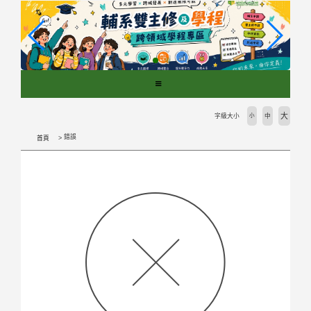
跳
到
主
要
內
容
區
塊
大
字級大小
小
中
錯誤
首頁