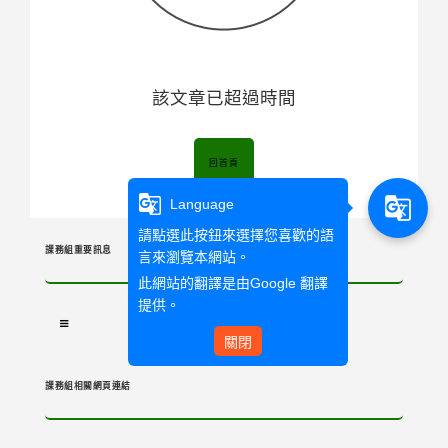
該文章已超過時間
回首頁
g_translate
g_translate
Language
請點選此按鈕來選擇您喜歡的語
課務組重要訊息
言來瀏覽本網站。
此網站的翻譯是由
Google 翻譯
提供。
關閉
課務組相關網頁連結