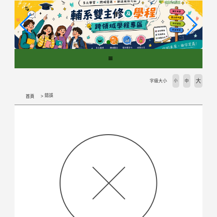
跳
到
主
要
內
容
區
塊
大
字級大小
小
中
錯誤
首頁