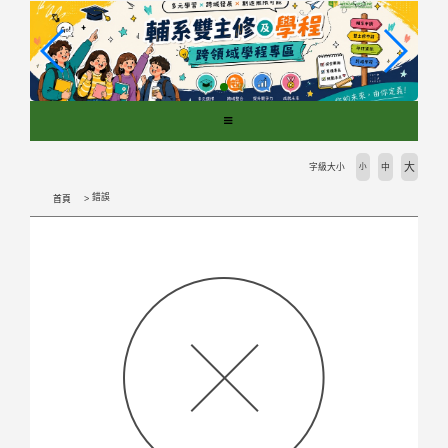
跳
到
主
要
內
容
區
塊
大
字級大小
小
中
錯誤
首頁