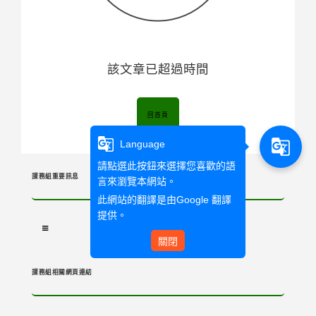
該文章已超過時間
回首頁
g_translate
g_translate
Language
請點選此按鈕來選擇您喜歡的語
課務組重要訊息
言來瀏覽本網站。
此網站的翻譯是由
Google 翻譯
提供。
關閉
課務組相關網頁連結