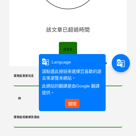
該文章已超過時間
回首頁
g_translate
g_translate
Language
請點選此按鈕來選擇您喜歡的語
課務組重要訊息
言來瀏覽本網站。
此網站的翻譯是由
Google 翻譯
提供。
關閉
課務組相關網頁連結