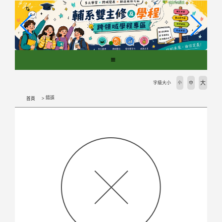
跳
到
主
要
內
容
區
塊
大
字級大小
小
中
錯誤
首頁