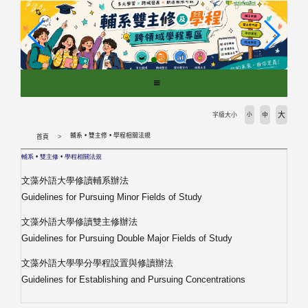
跳
到
主
要
內
容
區
塊
大
字級大小
小
中
輔系 • 雙主修 • 學程相關法規
首頁
輔系
•
雙主修
•
學程相關法規
文藻外語大學修讀輔系辦法
Guidelines for Pursuing Minor Fields of Study
文藻外語大學修讀雙主修辦法
Guidelines for Pursuing Double Major Fields of Study
文藻外語大
學學分
學程設置與修讀辦法
Guidelines for Establishing and Pursuing Concentrations