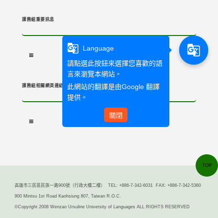
課務組重要訊息
g_translate
g_translate
Language
請點選此按鈕來選擇您喜歡的語
言來瀏覽本網站。
此網站的翻譯是由
Google 翻譯
課務組相關網頁連結
提供。
關閉
TOP
高雄市三民區民族一路900號（行政大樓二樓） TEL: +886-7-342-6031 FAX: +886-7-342-5360
900 Mintsu 1st Road Kaohsiung 807, Taiwan R.O.C.
©Copyright 2008 Wenzao Ursuline University of Languages ALL RIGHTS RESERVED